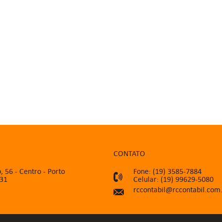
CONTATO
, 56 - Centro - Porto
Fone: (19) 3585-7884
031
Celular: (19) 99629-5080
rccontabil@rccontabil.com