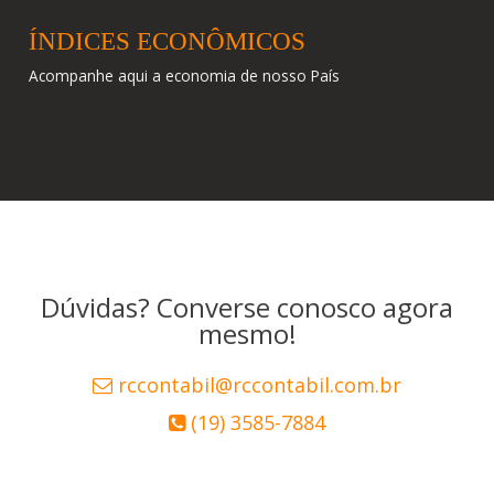
ÍNDICES ECONÔMICOS
Acompanhe aqui a economia de nosso País
Dúvidas? Converse conosco agora
mesmo!
rccontabil@rccontabil.com.br
(19) 3585-7884