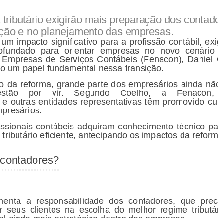
ributário exigirão mais preparação dos contado
ição e no planejamento das empresas.
á um impacto significativo para a profissão contábil, 
fundado para orientar empresas no novo cenário 
 Empresas de Serviços Contábeis (Fenacon), Daniel 
rão um papel fundamental nessa transição.
 da reforma, grande parte dos empresários ainda nã
tão por vir. Segundo Coelho, a Fenacon,
e outras entidades representativas têm promovido cu
mpresários.
issionais contábeis adquiram conhecimento técnico pa
tributário eficiente, antecipando os impactos da reform
 contadores?
umenta a responsabilidade dos contadores, que prec
ar seus clientes na escolha do melhor regime tribut