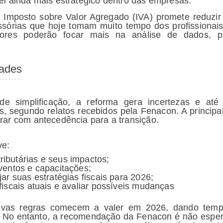
l ainda mais estratégico dentro das empresas.
o Imposto sobre Valor Agregado (IVA) promete reduzir 
ssórias que hoje tomam muito tempo dos profissiona
dores poderão focar mais na análise de dados, pl
dades
de simplificação, a reforma gera incertezas e até 
s, segundo relatos recebidos pela Fenacon. A princip
rar com antecedência para a transição.
ve:
ibutárias e seus impactos;
eventos e capacitações;
jar suas estratégias fiscais para 2026;
 fiscais atuais e avaliar possíveis mudanças
ovas regras comecem a valer em 2026, dando tem
 No entanto, a recomendação da Fenacon é não esper